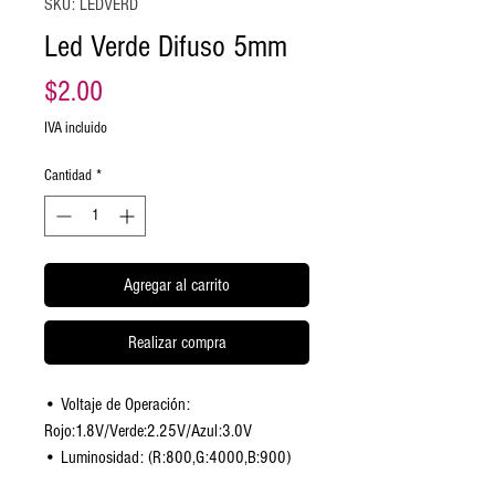
SKU: LEDVERD
Led Verde Difuso 5mm
Precio
$2.00
IVA incluido
Cantidad
*
Agregar al carrito
Realizar compra
• Voltaje de Operación:
Rojo:1.8V/Verde:2.25V/Azul:3.0V
• Luminosidad: (R:800,G:4000,B:900)
mcd