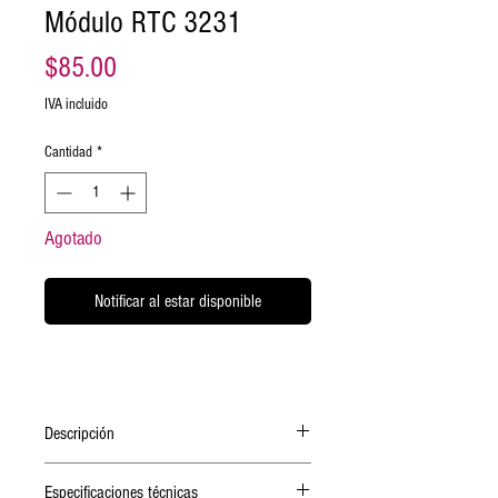
Módulo RTC 3231
Precio
$85.00
IVA incluido
Cantidad
*
Agotado
Notificar al estar disponible
Descripción
El DS3231 es un reloj en tiempo real de alta
Especificaciones técnicas
exactitud que cuenta con un oscilador a cristal