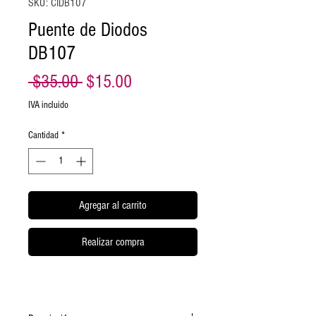
SKU: CIDB107
Puente de Diodos
DB107
Precio
Precio
 $35.00 
$15.00
de
IVA incluido
oferta
Cantidad
*
Agregar al carrito
Realizar compra