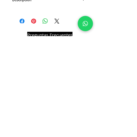
Punta para cautín económica, ideal como
repuesto para los cautines que cumplan con las
especificaciones mencionadas.
Preguntas Frecuentes
¿Quiénes somos?
Términos y Condiciones
Quejas y Sugerencias
*Precios sujetos a cambio sin previo aviso.
®2019 OH Electronics